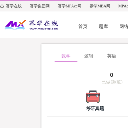
幂学在线
幂学集团网
幂学MPAcc网
幂学MBA网
MPA
首页
题库
网
数学
逻辑
英语
0
已做题(道)
考研真题