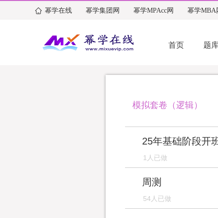
幂学在线
幂学集团网
幂学MPAcc网
幂学MBA
首页
题
模拟套卷（逻辑）
25年基础阶段开
1人已做
周测
54人已做