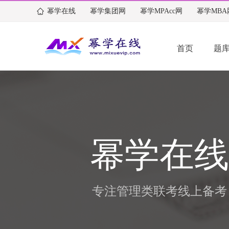
幂学在线
幂学集团网
幂学MPAcc网
幂学MBA
首页
题
幂学在线
专注管理类联考线上备考